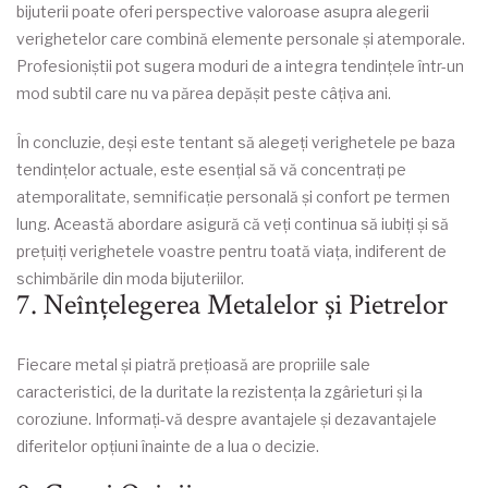
bijuterii poate oferi perspective valoroase asupra alegerii
verighetelor care combină elemente personale și atemporale.
Profesioniștii pot sugera moduri de a integra tendințele într-un
mod subtil care nu va părea depășit peste câțiva ani.
În concluzie, deși este tentant să alegeți verighetele pe baza
tendințelor actuale, este esențial să vă concentrați pe
atemporalitate, semnificație personală și confort pe termen
lung. Această abordare asigură că veți continua să iubiți și să
prețuiți verighetele voastre pentru toată viața, indiferent de
schimbările din moda bijuteriilor.
7. Neînțelegerea Metalelor și Pietrelor
Fiecare metal și piatră prețioasă are propriile sale
caracteristici, de la duritate la rezistența la zgârieturi și la
coroziune. Informați-vă despre avantajele și dezavantajele
diferitelor opțiuni înainte de a lua o decizie.