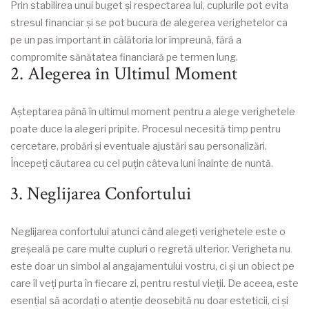
Prin stabilirea unui buget și respectarea lui, cuplurile pot evita
stresul financiar și se pot bucura de alegerea verighetelor ca
pe un pas important în călătoria lor împreună, fără a
compromite sănătatea financiară pe termen lung.
2. Alegerea în Ultimul Moment
Așteptarea până în ultimul moment pentru a alege verighetele
poate duce la alegeri pripite. Procesul necesită timp pentru
cercetare, probări și eventuale ajustări sau personalizări.
Începeți căutarea cu cel puțin câteva luni înainte de nuntă.
3. Neglijarea Confortului
Neglijarea confortului atunci când alegeți verighetele este o
greșeală pe care multe cupluri o regretă ulterior. Verigheta nu
este doar un simbol al angajamentului vostru, ci și un obiect pe
care îl veți purta în fiecare zi, pentru restul vieții. De aceea, este
esențial să acordați o atenție deosebită nu doar esteticii, ci și