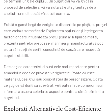
pe termen lung ale cuplului. Un buget clar vă va ghida în
procesul de selecție și vă va ajuta să evitați tentația de a
cheltui mai mult decât vă puteți permite.
Există o gamă largă de verighete disponibile pe piață, cu prețuri
care variază semnificativ. Explorarea opțiunilor și înțelegerea
factorilor care influențează prețul (cum ar fi tipul de metal,
prezența pietrelor prețioase, mărimea și manufactura) vă pot
ajuta să faceți alegeri în cunoștință de cauză care respectă
bugetul stabilit.
Decideți ce caracteristici sunt cele mai importante pentru
amândoi în ceea ce privește verighetele. Poate că este
materialul, designul sau posibilitatea de personalizare. Odată
ce știți ce vă doriți cu adevărat, veți putea face compromisuri
informate asupra celorlalte aspecte pentru a rămâne în limita
bugetului.
Explorați Alternativele Cost-Eficiente