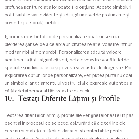
profundă pentru relația lor poate fi o opțiune. Aceste simboluri
pot fi subtile sau evidente și adaugă un nivel de profunzime și
poveste personală inelului.
Ignorarea posibilităților de personalizare poate însemna
pierderea șansei de a celebra unicitatea relației voastre într-un
mod tangibil și memorabil. Personalizarea adaugă valoare
sentimentală și asigură că verighetele voastre vor fi la fel de
speciale și individuale ca și povestea voastră de dragoste. Prin
explorarea opțiunilor de personalizare, veți putea purta nu doar
un simbol al angajamentului vostru, ci și o expresie autentică a
călătoriei și personalității voastre ca cuplu.
10. Testați Diferite Lățimi și Profile
Testarea diferitelor lățimi și profile ale verighetelor este un pas
esențial în procesul de selecție, asigurând că alegeți inelele
care nu numai că arată bine, dar sunt și confortabile pentru
purtare zilnică. Această etapă permite cuplurilor să evalueze