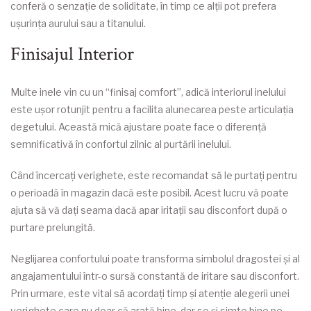
conferă o senzație de soliditate, în timp ce alții pot prefera
ușurința aurului sau a titanului.
Finisajul Interior
Multe inele vin cu un “finisaj comfort”, adică interiorul inelului
este ușor rotunjit pentru a facilita alunecarea peste articulația
degetului. Această mică ajustare poate face o diferență
semnificativă în confortul zilnic al purtării inelului.
Când încercați verighete, este recomandat să le purtați pentru
o perioadă în magazin dacă este posibil. Acest lucru vă poate
ajuta să vă dați seama dacă apar iritații sau disconfort după o
purtare prelungită.
Neglijarea confortului poate transforma simbolul dragostei și al
angajamentului într-o sursă constantă de iritare sau disconfort.
Prin urmare, este vital să acordați timp și atenție alegerii unei
verighete care nu doar că arată bine, dar se și simte bine pe