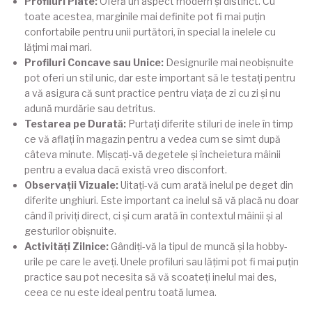
Profiluri Plate:
Oferă un aspect modern și distinct. Cu
toate acestea, marginile mai definite pot fi mai puțin
confortabile pentru unii purtători, în special la inelele cu
lățimi mai mari.
Profiluri Concave sau Unice:
Designurile mai neobișnuite
pot oferi un stil unic, dar este important să le testați pentru
a vă asigura că sunt practice pentru viața de zi cu zi și nu
adună murdărie sau detritus.
Testarea pe Durată:
Purtați diferite stiluri de inele în timp
ce vă aflați în magazin pentru a vedea cum se simt după
câteva minute. Mișcați-vă degetele și încheietura mâinii
pentru a evalua dacă există vreo disconfort.
Observații Vizuale:
Uitați-vă cum arată inelul pe deget din
diferite unghiuri. Este important ca inelul să vă placă nu doar
când îl priviți direct, ci și cum arată în contextul mâinii și al
gesturilor obișnuite.
Activități Zilnice:
Gândiți-vă la tipul de muncă și la hobby-
urile pe care le aveți. Unele profiluri sau lățimi pot fi mai puțin
practice sau pot necesita să vă scoateți inelul mai des,
ceea ce nu este ideal pentru toată lumea.