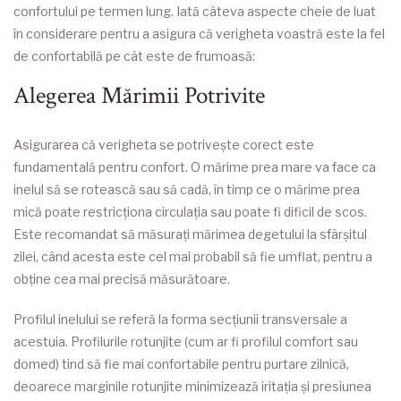
confortului pe termen lung. Iată câteva aspecte cheie de luat
în considerare pentru a asigura că verigheta voastră este la fel
de confortabilă pe cât este de frumoasă:
Alegerea Mărimii Potrivite
Asigurarea că verigheta se potrivește corect este
fundamentală pentru confort. O mărime prea mare va face ca
inelul să se rotească sau să cadă, în timp ce o mărime prea
mică poate restricționa circulația sau poate fi dificil de scos.
Este recomandat să măsurați mărimea degetului la sfârșitul
zilei, când acesta este cel mai probabil să fie umflat, pentru a
obține cea mai precisă măsurătoare.
Profilul inelului se referă la forma secțiunii transversale a
acestuia. Profilurile rotunjite (cum ar fi profilul comfort sau
domed) tind să fie mai confortabile pentru purtare zilnică,
deoarece marginile rotunjite minimizează iritația și presiunea