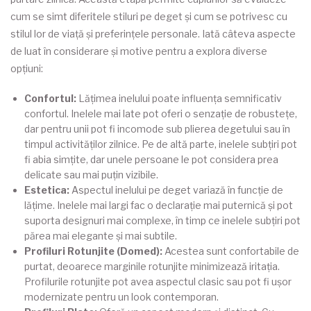
cum se simt diferitele stiluri pe deget și cum se potrivesc cu
stilul lor de viață și preferințele personale. Iată câteva aspecte
de luat în considerare și motive pentru a explora diverse
opțiuni:
Confortul:
Lățimea inelului poate influența semnificativ
confortul. Inelele mai late pot oferi o senzație de robustețe,
dar pentru unii pot fi incomode sub plierea degetului sau în
timpul activităților zilnice. Pe de altă parte, inelele subțiri pot
fi abia simțite, dar unele persoane le pot considera prea
delicate sau mai puțin vizibile.
Estetica:
Aspectul inelului pe deget variază în funcție de
lățime. Inelele mai largi fac o declarație mai puternică și pot
suporta designuri mai complexe, în timp ce inelele subțiri pot
părea mai elegante și mai subtile.
Profiluri Rotunjite (Domed):
Acestea sunt confortabile de
purtat, deoarece marginile rotunjite minimizează iritația.
Profilurile rotunjite pot avea aspectul clasic sau pot fi ușor
modernizate pentru un look contemporan.