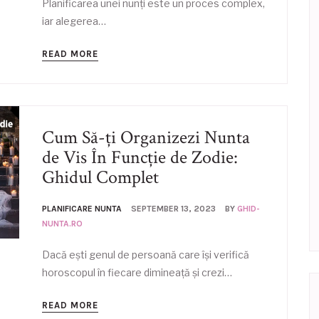
Planificarea unei nunți este un proces complex,
iar alegerea…
READ MORE
Cum Să-ți Organizezi Nunta
de Vis În Funcție de Zodie:
Ghidul Complet
PLANIFICARE NUNTA
SEPTEMBER 13, 2023
BY
GHID-
NUNTA.RO
Dacă ești genul de persoană care își verifică
horoscopul în fiecare dimineață și crezi…
READ MORE