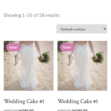
Showing 1–16 of 18 results
Sale!
Sale!
Wedding Cake #1
Wedding Cake #1
Original
Current
Original
Current
lei
150.00
lei
140.00
lei
150.00
lei
140.00